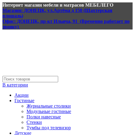
Интернет магазин мебели и матрасов МЕБЕЛЕГО
Магазин: ДОНЕЦК, ул.Артёма д 150 (Шахтерская
площадь)
Офис: ДОНЕЦК, пр-кт Ильича, 91 (Временно работает по
звонку)
В категории
Акции
Гостиные
Журнальные столики
Модульные гостиные
Полки навесные
Стенки
Тумбы под телевизор
Детские