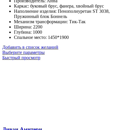
Производитель
:
Анна
44,600
Каркас
:
буковый брус, фанера, хвойный брус
руб.
Наполнение изделия
:
Пенополиуретан ST 3038,
–
Пружинный блок Боннель
51,900
Механизм трансформации
:
Тик-Так
руб.
Ширина
:
2200
Глубина
:
1000
Спальное место
:
1450*1900
Добавить в список желаний
Этот
Выберите параметры
товар
Быстрый просмотр
имеет
несколько
вариаций.
Опции
можно
выбрать
на
странице
товара.
Диван Амитерн