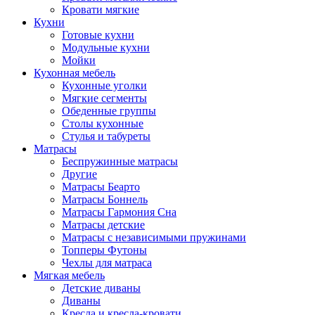
Кровати мягкие
Кухни
Готовые кухни
Модульные кухни
Мойки
Кухонная мебель
Кухонные уголки
Мягкие сегменты
Обеденные группы
Столы кухонные
Стулья и табуреты
Матрасы
Беспружинные матрасы
Другие
Матрасы Беарто
Матрасы Боннель
Матрасы Гармония Сна
Матрасы детские
Матрасы с независимыми пружинами
Топперы Футоны
Чехлы для матраса
Мягкая мебель
Детские диваны
Диваны
Кресла и кресла-кровати