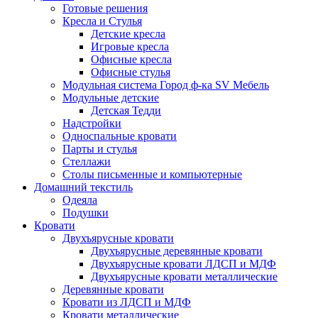
Готовые решения
Кресла и Стулья
Детские кресла
Игровые кресла
Офисные кресла
Офисные стулья
Модульная система Город ф-ка SV Мебель
Модульные детские
Детская Тедди
Надстройки
Односпальные кровати
Парты и стулья
Стеллажи
Столы письменные и компьютерные
Домашний текстиль
Одеяла
Подушки
Кровати
Двухъярусные кровати
Двухъярусные деревянные кровати
Двухъярусные кровати ЛДСП и МДФ
Двухъярусные кровати металлические
Деревянные кровати
Кровати из ЛДСП и МДФ
Кровати металлические