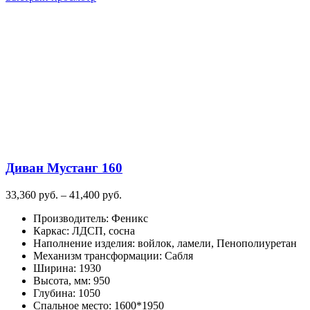
имеет
несколько
вариаций.
Опции
можно
выбрать
на
странице
товара.
Диван Мустанг 160
Диапазон
33,360
руб.
–
41,400
руб.
цен:
Производитель
:
Феникс
33,360
Каркас
:
ЛДСП, сосна
руб.
Наполнение изделия
:
войлок, ламели, Пенополиуретан
–
Механизм трансформации
:
Сабля
41,400
Ширина
:
1930
руб.
Высота, мм
:
950
Глубина
:
1050
Спальное место
:
1600*1950