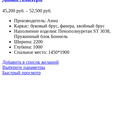
Диапазон
45,200
руб.
–
52,500
руб.
цен:
Производитель
:
Анна
45,200
Каркас
:
буковый брус, фанера, хвойный брус
руб.
Наполнение изделия
:
Пенополиуретан ST 3038,
–
Пружинный блок Боннель
52,500
Ширина
:
2200
руб.
Глубина
:
1000
Спальное место
:
1450*1900
Добавить в список желаний
Этот
Выберите параметры
товар
Быстрый просмотр
имеет
несколько
вариаций.
Опции
можно
выбрать
на
странице
товара.