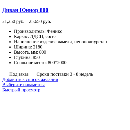
на
Диван Юниор 800
странице
товара.
Диапазон
21,250
руб.
–
25,650
руб.
цен:
Производитель
:
Феникс
21,250
Каркас
:
ЛДСП, сосна
руб.
Наполнение изделия
:
ламели, пенополиуретан
–
Ширина
:
2180
25,650
Высота, мм
:
800
руб.
Глубина
:
850
Спальное место
:
800*2000
Под заказ
Сроки поставки 3 - 8 недель
Добавить в список желаний
Этот
Выберите параметры
товар
Быстрый просмотр
имеет
несколько
вариаций.
Опции
можно
выбрать
на