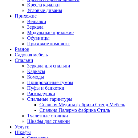
Кресла качалки
Угловые диваны
Прихожие
Вешалки
Зеркала
Модульные прихожие
Обувницы
Прихожие комплект
Разное
Садовая мебель
Спальни
Зеркала для спальни
Каркасы
Комоды
Прикроватные тумбы
Пуфы и банкетки
Раскладушки
Спальные гарнитуры
Спальня Медина фабрика Стенд Мебель
Спальня Палермо фабрика Стиль
Туалетные столики
Шкафы для спальни
Услуги
Шкафы
Стеллажи