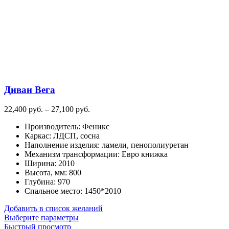
можно
выбрать
на
странице
товара.
Диван Вега
Диапазон
22,400
руб.
–
27,100
руб.
цен:
Производитель
:
Феникс
22,400
Каркас
:
ЛДСП, сосна
руб.
Наполнение изделия
:
ламели, пенополиуретан
–
Механизм трансформации
:
Евро книжка
27,100
Ширина
:
2010
руб.
Высота, мм
:
800
Глубина
:
970
Спальное место
:
1450*2010
Добавить в список желаний
Этот
Выберите параметры
товар
Быстрый просмотр