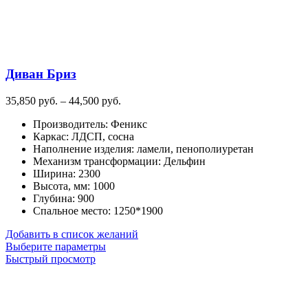
странице
товара.
Диван Бриз
Диапазон
35,850
руб.
–
44,500
руб.
цен:
Производитель
:
Феникс
35,850
Каркас
:
ЛДСП, сосна
руб.
Наполнение изделия
:
ламели, пенополиуретан
–
Механизм трансформации
:
Дельфин
44,500
Ширина
:
2300
руб.
Высота, мм
:
1000
Глубина
:
900
Спальное место
:
1250*1900
Добавить в список желаний
Этот
Выберите параметры
товар
Быстрый просмотр
имеет
несколько
вариаций.
Опции