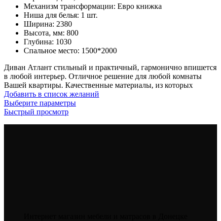
Механизм трансформации
:
Евро книжка
–
Ниша для белья
:
1 шт.
39,000
Ширина
:
2380
руб.
Высота, мм
:
800
Глубина
:
1030
Спальное место
:
1500*2000
Диван Атлант стильный и практичный, гармонично впишется
в любой интерьер. Отличное решение для любой комнаты
Вашей квартиры. Качественные материалы, из которых
Добавить в список желаний
Этот
Выберите параметры
товар
Быстрый просмотр
имеет
несколько
вариаций.
Опции
можно
выбрать
на
странице
товара.
Интернет магазин мебели и матрасов в Донецке