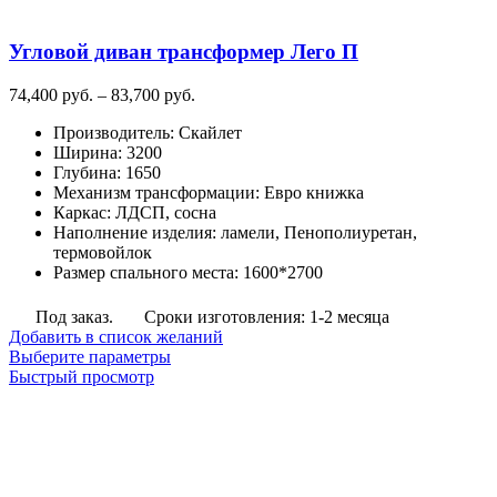
Угловой диван трансформер Лего П
Диапазон
74,400
руб.
–
83,700
руб.
цен:
Производитель
:
Скайлет
74,400
Ширина
:
3200
руб.
Глубина
:
1650
–
Механизм трансформации
:
Евро книжка
83,700
Каркас
:
ЛДСП, сосна
руб.
Наполнение изделия
:
ламели, Пенополиуретан,
термовойлок
Размер спального места
:
1600*2700
Под заказ.
Сроки изготовления: 1-2 месяца
Добавить в список желаний
Этот
Выберите параметры
товар
Быстрый просмотр
имеет
несколько
вариаций.
Опции
можно
выбрать