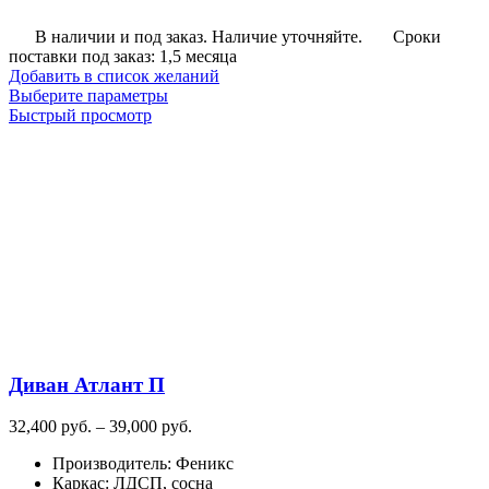
В наличии и под заказ. Наличие уточняйте.
Сроки
поставки под заказ: 1,5 месяца
Добавить в список желаний
Этот
Выберите параметры
товар
Быстрый просмотр
имеет
несколько
вариаций.
Опции
можно
выбрать
на
странице
товара.
Диван Атлант П
Диапазон
32,400
руб.
–
39,000
руб.
цен:
Производитель
:
Феникс
32,400
Каркас
:
ЛДСП, сосна
руб.