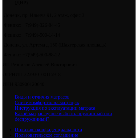
(ДНР)
Донецк, пр. Ильича 91, 2 этаж, офис 3
Феникс: +7(949)-326-84-45
Феникс: +7(949)-500-14-14
Донецк, ул. Артема д 150 (Шахтерская площадь)
Феникс: +7(949)-500-88-22
ИП Резников Алексей Викторович
ОГРНИП 323930100115918
ИНН 930900120640
Виды и отличия матрасов
Спите комфортно на матрацах
Инструкция по эксплуатации матраса
Какой матрас лучше выбрать пружинный или
беспружинный?
Политика конфиденциальности
Пользовательское соглашение