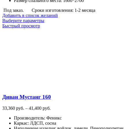
Размер спального места
:
1600*2700
Под заказ.
Сроки изготовления: 1-2 месяца
Добавить в список желаний
Этот
Выберите параметры
товар
Быстрый просмотр
имеет
несколько
вариаций.
Опции
можно
выбрать
на
странице
товара.
Диван Мустанг 160
Диапазон
33,360
руб.
–
41,400
руб.
цен:
Производитель
:
Феникс
33,360
Каркас
:
ЛДСП, сосна
руб.
Наполнение изделия
:
войлок, ламели, Пенополиуретан
–