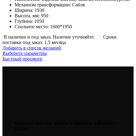
Механизм трансформации
:
Сабля
41,400
Ширина
:
1930
руб.
Высота, мм
:
950
Глубина
:
1050
Спальное место
:
1600*1950
В наличии и под заказ. Наличие уточняйте.
Сроки
поставки под заказ: 1,5 месяца
Добавить в список желаний
Этот
Выберите параметры
товар
Быстрый просмотр
имеет
несколько
вариаций.
Опции
можно
выбрать
на
странице
товара.
Интернет магазин мебели и матрасов в Донецке
(ДНР)