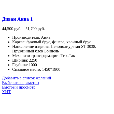
Диван Анна 1
Диапазон
44,500
руб.
–
51,700
руб.
цен:
Производитель
:
Анна
44,500
Каркас
:
буковый брус, фанера, хвойный брус
руб.
Наполнение изделия
:
Пенополиуретан ST 3038,
–
Пружинный блок Боннель
51,700
Механизм трансформации
:
Тик-Так
руб.
Ширина
:
2250
Глубина
:
1000
Спальное место
:
1450*1900
Добавить в список желаний
Этот
Выберите параметры
товар
Быстрый просмотр
имеет
ХИТ
несколько
вариаций.
Опции
можно