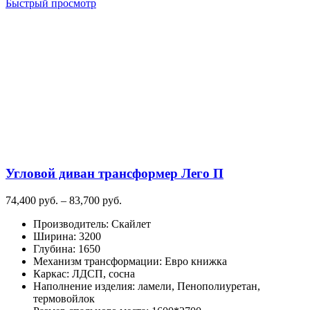
товар
Быстрый просмотр
имеет
несколько
вариаций.
Опции
можно
выбрать
на
странице
товара.
Угловой диван трансформер Лего П
Диапазон
74,400
руб.
–
83,700
руб.
цен:
Производитель
:
Скайлет
74,400
Ширина
:
3200
руб.
Глубина
:
1650
–
Механизм трансформации
:
Евро книжка
83,700
Каркас
:
ЛДСП, сосна
руб.
Наполнение изделия
:
ламели, Пенополиуретан,
термовойлок