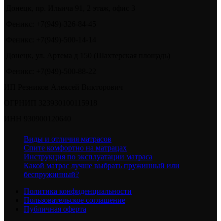
Донецк, пр. Ильича 91, 2 этаж, офис 3
Феникс: +7(949)-326-84-45
Феникс: +7(949)-500-14-14
Донецк, ул. Артема д 150 (Шахтерская площадь)
Феникс: +7(949)-500-88-22
ИП Резников Алексей Викторович
ОГРНИП 323930100115918
ИНН 930900120640
Виды и отличия матрасов
Спите комфортно на матрацах
Инструкция по эксплуатации матраса
Какой матрас лучше выбрать пружинный или
беспружинный?
Политика конфиденциальности
Пользовательское соглашение
Публичная оферта