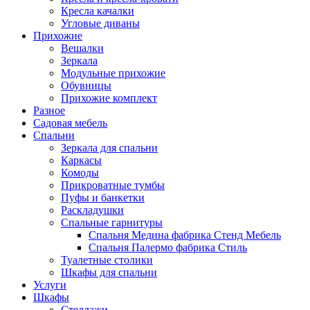
Кресла качалки
Угловые диваны
Прихожие
Вешалки
Зеркала
Модульные прихожие
Обувницы
Прихожие комплект
Разное
Садовая мебель
Спальни
Зеркала для спальни
Каркасы
Комоды
Прикроватные тумбы
Пуфы и банкетки
Раскладушки
Спальные гарнитуры
Спальня Медина фабрика Стенд Мебель
Спальня Палермо фабрика Стиль
Туалетные столики
Шкафы для спальни
Услуги
Шкафы
Стеллажи