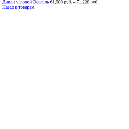
Диапазон
Диван угловой Версаль
61,980
руб.
–
71,220
руб.
цен:
Назад к товарам
61,980
руб.
–
71,220
руб.