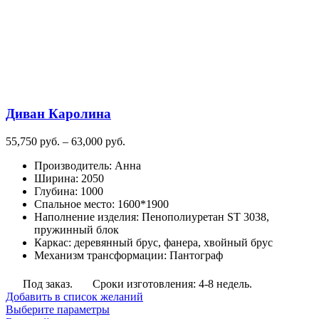
выбрать
на
странице
товара.
Диван Каролина
Диапазон
55,750
руб.
–
63,000
руб.
цен:
Производитель
:
Анна
55,750
Ширина
:
2050
руб.
Глубина
:
1000
–
Спальное место
:
1600*1900
63,000
Наполнение изделия
:
Пенополиуретан ST 3038,
руб.
пружинный блок
Каркас
:
деревянный брус, фанера, хвойный брус
Механизм трансформации
:
Пантограф
Под заказ.
Сроки изготовления: 4-8 недель.
Добавить в список желаний
Этот
Выберите параметры