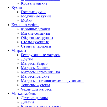
Кровати мягкие
Кухни
Готовые кухни
Модульные кухни
Мойки
Кухонная мебель
Кухонные уголки
Мягкие сегменты
Обеденные группы
Столы кухонные
Стулья и табуреты
Матрасы
Беспружинные матрасы
Другие
Матрасы Беарто
Матрасы Боннель
Матрасы Гармония Сна
Матрасы детские
Матрасы с независимыми пружинами
Топперы Футоны
Чехлы для матраса
Мягкая мебель
Детские диваны
Диваны
Кресла и кресла-кровати