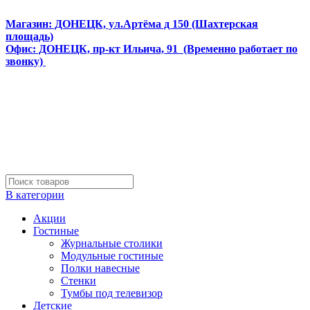
Интернет магазин мебели и матрасов МЕБЕЛЕГО
Магазин: ДОНЕЦК, ул.Артёма д 150 (Шахтерская
площадь)
Офис: ДОНЕЦК, пр-кт Ильича, 91 (Временно работает по
звонку)
В категории
Акции
Гостиные
Журнальные столики
Модульные гостиные
Полки навесные
Стенки
Тумбы под телевизор
Детские