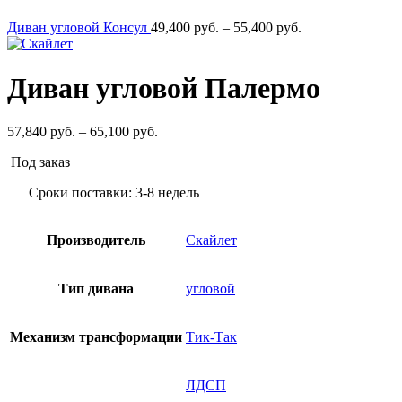
Диапазон
Диван угловой Консул
49,400
руб.
–
55,400
руб.
цен:
49,400
руб.
Диван угловой Палермо
–
55,400
руб.
Диапазон
57,840
руб.
–
65,100
руб.
цен:
Под заказ
57,840
руб.
Сроки поставки: 3-8 недель
–
65,100
руб.
Производитель
Скайлет
Тип дивана
угловой
Механизм трансформации
Тик-Так
ЛДСП