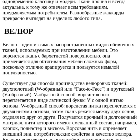
одновременно классику и модерн. Ткань прочна и всегда
актуальна, к тому же отвечает всем требованиям,
предъявляемым потребителем. Разнообразные жаккарды
прекрасно выглядят на изделиях любого типа.
ВЕЛЮР
Велюр – один из самых распространенных видов обивочных
тканей, используемых при изготовлении мебели. Это
ворсистая ткань с бархатистой поверхностью, она
применяется для обтягивания мебели сложных форм,
поскольку отлично драпируется и пользуется немалой
популярностью.
Существует два способа производства велюровых тканей:
двухполотный (W-образный или “Face-to-Face”) и прутковый
(V-образный). V-образный способ: ворсистая нить
переплетается в виде латинской буквы V с одной нитью
основы. W-образный способ: ворсистая нитка переплетается с
двумя нитями основы, затем ткань режется между двух основ,
отделяя их друг от друга. Получается прочный и долговечный
материал, нити которого имеют смешанный состав, например,
хлопок, полиэстер и вискоза. Ворсовая нить и определяет
внешний вид, потребительские свойства и качество велюра.
Велюры долговечны, износостойки, легко чистятся, не