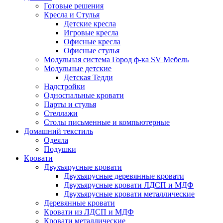
Готовые решения
Кресла и Стулья
Детские кресла
Игровые кресла
Офисные кресла
Офисные стулья
Модульная система Город ф-ка SV Мебель
Модульные детские
Детская Тедди
Надстройки
Односпальные кровати
Парты и стулья
Стеллажи
Столы письменные и компьютерные
Домашний текстиль
Одеяла
Подушки
Кровати
Двухъярусные кровати
Двухъярусные деревянные кровати
Двухъярусные кровати ЛДСП и МДФ
Двухъярусные кровати металлические
Деревянные кровати
Кровати из ЛДСП и МДФ
Кровати металлические