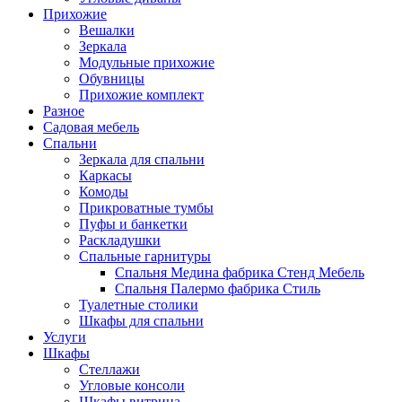
Прихожие
Вешалки
Зеркала
Модульные прихожие
Обувницы
Прихожие комплект
Разное
Садовая мебель
Спальни
Зеркала для спальни
Каркасы
Комоды
Прикроватные тумбы
Пуфы и банкетки
Раскладушки
Спальные гарнитуры
Спальня Медина фабрика Стенд Мебель
Спальня Палермо фабрика Стиль
Туалетные столики
Шкафы для спальни
Услуги
Шкафы
Стеллажи
Угловые консоли
Шкафы витрина