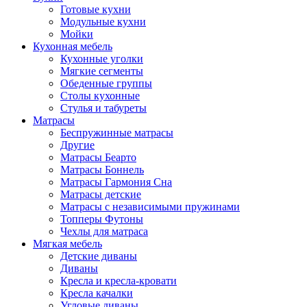
Готовые кухни
Модульные кухни
Мойки
Кухонная мебель
Кухонные уголки
Мягкие сегменты
Обеденные группы
Столы кухонные
Стулья и табуреты
Матрасы
Беспружинные матрасы
Другие
Матрасы Беарто
Матрасы Боннель
Матрасы Гармония Сна
Матрасы детские
Матрасы с независимыми пружинами
Топперы Футоны
Чехлы для матраса
Мягкая мебель
Детские диваны
Диваны
Кресла и кресла-кровати
Кресла качалки
Угловые диваны