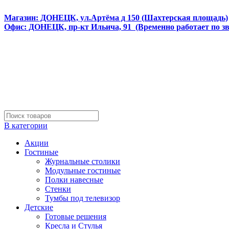
Интернет магазин мебели и матрасов МЕБЕЛЕГО
Магазин: ДОНЕЦК, ул.Артёма д 150 (Шахтерская площадь)
Офис: ДОНЕЦК, пр-кт Ильича, 91 (Временно работает по з
В категории
Акции
Гостиные
Журнальные столики
Модульные гостиные
Полки навесные
Стенки
Тумбы под телевизор
Детские
Готовые решения
Кресла и Стулья