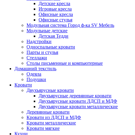
Детские кресла
Игровые кресла
Офисные кресла
Офисные стулья
Модульная система Город ф-ка SV Мебель
Модульные детские
Детская Тедди
Надстройки
Односпальные кровати
Парты и стулья
Стеллажи
Столы письменные и компьютерные
Домашний текстиль
Одеяла
Подушки
Кровати
Двухъярусные кровати
Двухъярусные деревянные кровати
Двухъярусные кровати ЛДСП и МДФ
Двухъярусные кровати металлические
Деревянные кровати
Кровати из ЛДСП и МДФ
Кровати металлические
Кровати мягкие
Кухни