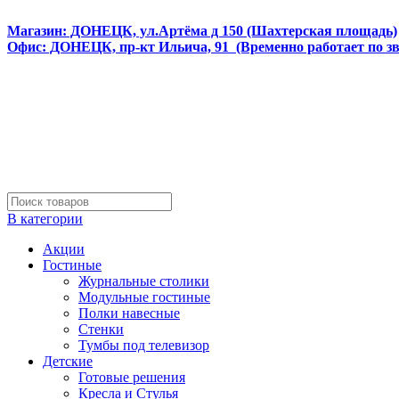
Интернет магазин мебели и матрасов МЕБЕЛЕГО
Магазин: ДОНЕЦК, ул.Артёма д 150 (Шахтерская площадь)
Офис: ДОНЕЦК, пр-кт Ильича, 91 (Временно работает по з
В категории
Акции
Гостиные
Журнальные столики
Модульные гостиные
Полки навесные
Стенки
Тумбы под телевизор
Детские
Готовые решения
Кресла и Стулья