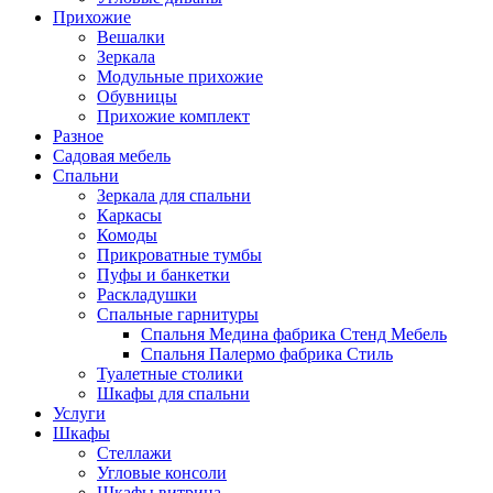
Прихожие
Вешалки
Зеркала
Модульные прихожие
Обувницы
Прихожие комплект
Разное
Садовая мебель
Спальни
Зеркала для спальни
Каркасы
Комоды
Прикроватные тумбы
Пуфы и банкетки
Раскладушки
Спальные гарнитуры
Спальня Медина фабрика Стенд Мебель
Спальня Палермо фабрика Стиль
Туалетные столики
Шкафы для спальни
Услуги
Шкафы
Стеллажи
Угловые консоли
Шкафы витрина