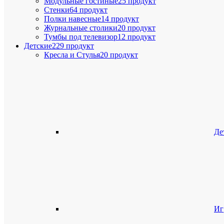
Модульные гостиные
25 продукт
Стенки
64 продукт
Полки навесные
14 продукт
Журнальные столики
20 продукт
Тумбы под телевизор
12 продукт
Детские
229 продукт
Кресла и Стулья
20 продукт
Де
Иг