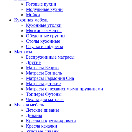
Готовые кухни
Модульные кухни
Мойки
Кухонная мебель
Кухонные уголки
Мягкие сегменты
Обеденные группы
Столы кухонные
Стулья и табуреты
Матрасы
Беспружинные матрасы
Другие
Матрасы Беарто
Матрасы Боннель
Матрасы Гармония Сна
Матрасы детские
Матрасы с независимыми пружинами
Топперы Футоны
Чехлы для матраса
Мягкая мебель
Детские диваны
Диваны
Кресла и кресла-кровати
Кресла качалки
Угловые диваны