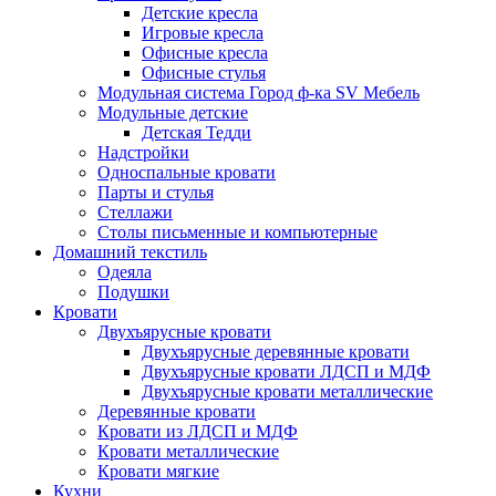
Детские кресла
Игровые кресла
Офисные кресла
Офисные стулья
Модульная система Город ф-ка SV Мебель
Модульные детские
Детская Тедди
Надстройки
Односпальные кровати
Парты и стулья
Стеллажи
Столы письменные и компьютерные
Домашний текстиль
Одеяла
Подушки
Кровати
Двухъярусные кровати
Двухъярусные деревянные кровати
Двухъярусные кровати ЛДСП и МДФ
Двухъярусные кровати металлические
Деревянные кровати
Кровати из ЛДСП и МДФ
Кровати металлические
Кровати мягкие
Кухни