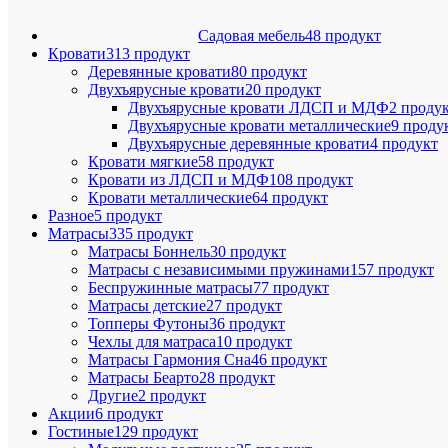
Садовая мебель
48 продукт
Кровати
313 продукт
Деревянные кровати
80 продукт
Двухъярусные кровати
20 продукт
Двухъярусные кровати ЛДСП и МДФ
2 проду
Двухъярусные кровати металлические
9 проду
Двухъярусные деревянные кровати
4 продукт
Кровати мягкие
58 продукт
Кровати из ЛДСП и МДФ
108 продукт
Кровати металлические
64 продукт
Разное
5 продукт
Матрасы
335 продукт
Матрасы Боннель
30 продукт
Матрасы с независимыми пружинами
157 продукт
Беспружинные матрасы
77 продукт
Матрасы детские
27 продукт
Топперы Футоны
36 продукт
Чехлы для матраса
10 продукт
Матрасы Гармония Сна
46 продукт
Матрасы Беарто
28 продукт
Другие
2 продукт
Акции
6 продукт
Гостиные
129 продукт