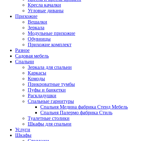
Кресла качалки
Угловые диваны
Прихожие
Вешалки
Зеркала
Модульные прихожие
Обувницы
Прихожие комплект
Разное
Садовая мебель
Спальни
Зеркала для спальни
Каркасы
Комоды
Прикроватные тумбы
Пуфы и банкетки
Раскладушки
Спальные гарнитуры
Спальня Медина фабрика Стенд Мебель
Спальня Палермо фабрика Стиль
Туалетные столики
Шкафы для спальни
Услуги
Шкафы
Стеллажи