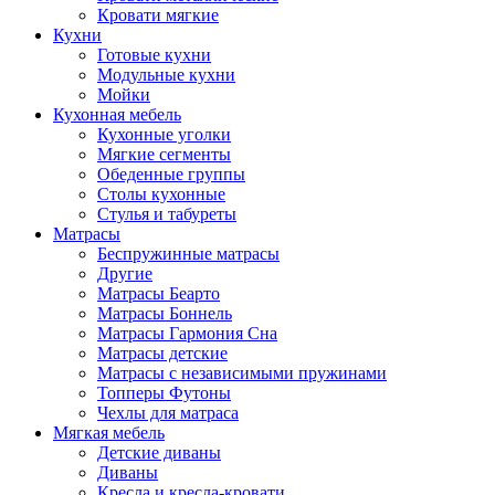
Кровати мягкие
Кухни
Готовые кухни
Модульные кухни
Мойки
Кухонная мебель
Кухонные уголки
Мягкие сегменты
Обеденные группы
Столы кухонные
Стулья и табуреты
Матрасы
Беспружинные матрасы
Другие
Матрасы Беарто
Матрасы Боннель
Матрасы Гармония Сна
Матрасы детские
Матрасы с независимыми пружинами
Топперы Футоны
Чехлы для матраса
Мягкая мебель
Детские диваны
Диваны
Кресла и кресла-кровати