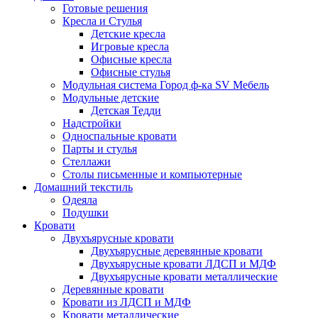
Готовые решения
Кресла и Стулья
Детские кресла
Игровые кресла
Офисные кресла
Офисные стулья
Модульная система Город ф-ка SV Мебель
Модульные детские
Детская Тедди
Надстройки
Односпальные кровати
Парты и стулья
Стеллажи
Столы письменные и компьютерные
Домашний текстиль
Одеяла
Подушки
Кровати
Двухъярусные кровати
Двухъярусные деревянные кровати
Двухъярусные кровати ЛДСП и МДФ
Двухъярусные кровати металлические
Деревянные кровати
Кровати из ЛДСП и МДФ
Кровати металлические