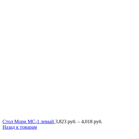
Диапазон
Стол Мори МС-1 левый
3,823
руб.
–
4,018
руб.
цен:
Назад к товарам
3,823
руб.