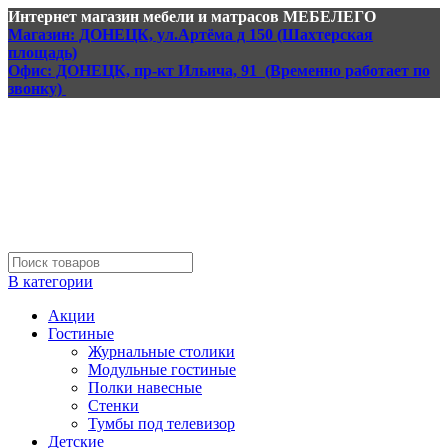
Интернет магазин мебели и матрасов МЕБЕЛЕГО
Магазин: ДОНЕЦК, ул.Артёма д 150 (Шахтерская
площадь)
Офис: ДОНЕЦК, пр-кт Ильича, 91 (Временно работает по
звонку)
В категории
Акции
Гостиные
Журнальные столики
Модульные гостиные
Полки навесные
Стенки
Тумбы под телевизор
Детские