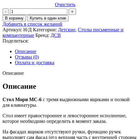
Очистить
Количество
товара
В корзину
Купить в один клик
Стол
Добавить в список желаний
Мори
Артикул:
Н/Д
Категории:
Детские
,
Столы письменные и
МС-6/3
компьютерные
Бренд:
ДСВ
левый
Поделиться:
Описание
Отзывы (0)
Оплата и доставка
Описание
Описание
Стол Мори МС-6
с тремя выдвижными ящиками и полкой
для клавиатуры.
Стол имеет правостороннее и левостороннее исполнение,
которое необходимо определить в момент заказа.
На фасадах ящиков отсутствуют ручки, функцию ручек
выполняет сам фасад (его верхняя часть с внутренней стороны