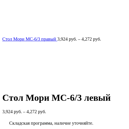
Диапазон
Стол Мори МС-6/3 правый
3,924
руб.
–
4,272
руб.
цен:
3,924
руб.
–
4,272
руб.
Стол Мори МС-6/3 левый
Диапазон
3,924
руб.
–
4,272
руб.
цен:
3,924
Складская программа, наличие уточняйте.
руб.