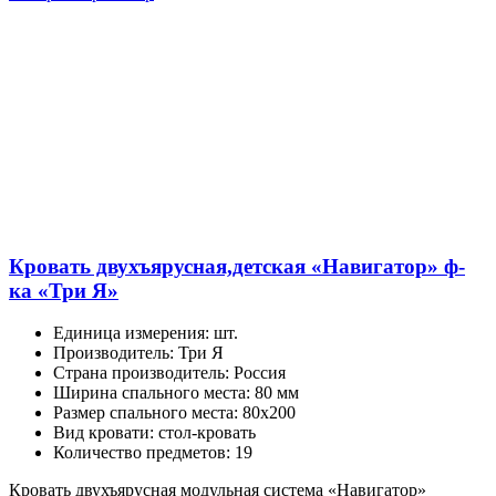
имеет
несколько
вариаций.
Опции
можно
выбрать
на
странице
товара.
Кровать двухъярусная,детская «Навигатор» ф-
ка «Три Я»
Единица измерения
:
шт.
Производитель
:
Три Я
Страна производитель
:
Россия
Ширина спального места
:
80 мм
Размер спального места
:
80х200
Вид кровати
:
стол-кровать
Количество предметов
:
19
Кровать двухъярусная модульная система «Навигатор»