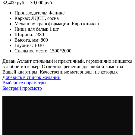
Диапазон
32,400
руб.
–
39,000
руб.
цен:
Производитель
:
Феникс
32,400
Каркас
:
ЛДСП, сосна
руб.
Механизм трансформации
:
Евро книжка
–
Ниша для белья
:
1 шт.
39,000
Ширина
:
2380
руб.
Высота, мм
:
800
Глубина
:
1030
Спальное место
:
1500*2000
Диван Атлант стильный и практичный, гармонично впишется
в любой интерьер. Отличное решение для любой комнаты
Вашей квартиры. Качественные материалы, из которых
Добавить в список желаний
Этот
Выберите параметры
товар
Быстрый просмотр
имеет
несколько
вариаций.
Опции
можно
выбрать
на
странице