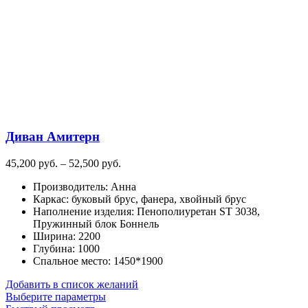
вариаций.
Опции
можно
выбрать
на
странице
товара.
Диван Амитерн
Диапазон
45,200
руб.
–
52,500
руб.
цен:
Производитель
:
Анна
45,200
Каркас
:
буковый брус, фанера, хвойный брус
руб.
Наполнение изделия
:
Пенополиуретан ST 3038,
–
Пружинный блок Боннель
52,500
Ширина
:
2200
руб.
Глубина
:
1000
Спальное место
:
1450*1900
Добавить в список желаний
Этот
Выберите параметры