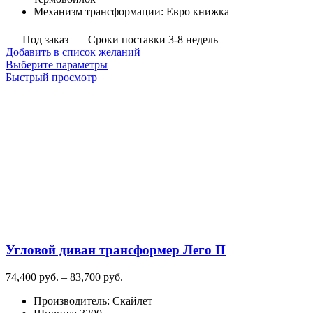
Механизм трансформации
:
Евро книжка
Под заказ
Сроки поставки 3-8 недель
Добавить в список желаний
Этот
Выберите параметры
товар
Быстрый просмотр
имеет
несколько
вариаций.
Опции
можно
выбрать
на
странице
товара.
Угловой диван трансформер Лего П
Диапазон
74,400
руб.
–
83,700
руб.
цен:
Производитель
:
Скайлет
74,400