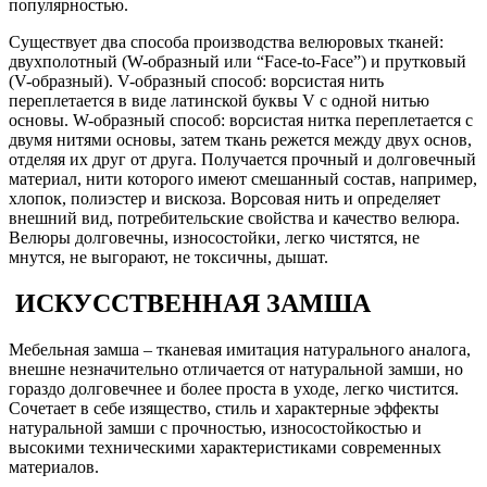
популярностью.
Существует два способа производства велюровых тканей:
двухполотный (W-образный или “Face-to-Face”) и прутковый
(V-образный). V-образный способ: ворсистая нить
переплетается в виде латинской буквы V с одной нитью
основы. W-образный способ: ворсистая нитка переплетается с
двумя нитями основы, затем ткань режется между двух основ,
отделяя их друг от друга. Получается прочный и долговечный
материал, нити которого имеют смешанный состав, например,
хлопок, полиэстер и вискоза. Ворсовая нить и определяет
внешний вид, потребительские свойства и качество велюра.
Велюры долговечны, износостойки, легко чистятся, не
мнутся, не выгорают, не токсичны, дышат.
ИСКУССТВЕННАЯ ЗАМША
Мебельная замша – тканевая имитация натурального аналога,
внешне незначительно отличается от натуральной замши, но
гораздо долговечнее и более проста в уходе, легко чистится.
Сочетает в себе изящество, стиль и характерные эффекты
натуральной замши с прочностью, износостойкостью и
высокими техническими характеристиками современных
материалов.