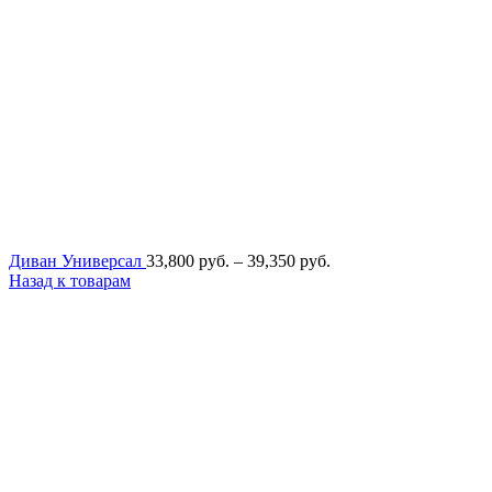
Диапазон
Диван Универсал
33,800
руб.
–
39,350
руб.
цен:
Назад к товарам
33,800
руб.
–
39,350
руб.