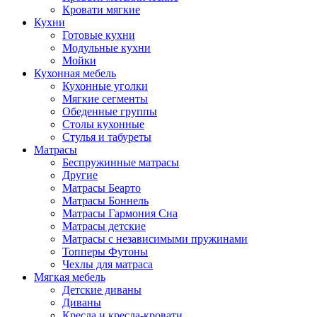
Кровати мягкие
Кухни
Готовые кухни
Модульные кухни
Мойки
Кухонная мебель
Кухонные уголки
Мягкие сегменты
Обеденные группы
Столы кухонные
Стулья и табуреты
Матрасы
Беспружинные матрасы
Другие
Матрасы Беарто
Матрасы Боннель
Матрасы Гармония Сна
Матрасы детские
Матрасы с независимыми пружинами
Топперы Футоны
Чехлы для матраса
Мягкая мебель
Детские диваны
Диваны
Кресла и кресла-кровати