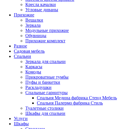
Кресла качалки
Угловые диваны
Прихожие
Вешалки
Зеркала
Модульные прихожие
Обувницы
Прихожие комплект
Разное
Садовая мебель
Спальни
Зеркала для спальни
Каркасы
Комоды
Прикроватные тумбы
Пуфы и банкетки
Раскладушки
Спальные гарнитуры
Спальня Медина фабрика Стенд Мебель
Спальня Палермо фабрика Стиль
Туалетные столики
Шкафы для спальни
Услуги
Шкафы
Стеллажи