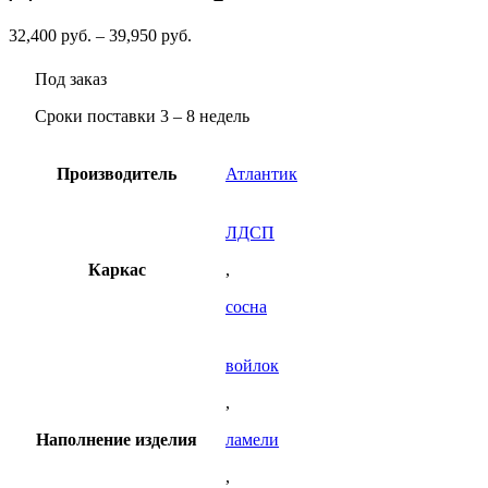
Диапазон
32,400
руб.
–
39,950
руб.
цен:
32,400
Под заказ
руб.
–
Сроки поставки 3 – 8 недель
39,950
руб.
Производитель
Атлантик
ЛДСП
Каркас
,
сосна
войлок
,
Наполнение изделия
ламели
,