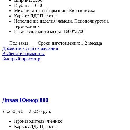
Ширина
:
3200
руб.
Глубина
:
1650
–
Механизм трансформации
:
Евро книжка
83,700
Каркас
:
ЛДСП, сосна
руб.
Наполнение изделия
:
ламели, Пенополиуретан,
термовойлок
Размер спального места
:
1600*2700
Под заказ.
Сроки изготовления: 1-2 месяца
Добавить в список желаний
Этот
Выберите параметры
товар
Быстрый просмотр
имеет
несколько
вариаций.
Опции
можно
выбрать
на
Диван Юниор 800
странице
товара.
Диапазон
21,250
руб.
–
25,650
руб.
цен:
Производитель
:
Феникс
21,250
Каркас
:
ЛДСП, сосна
руб.