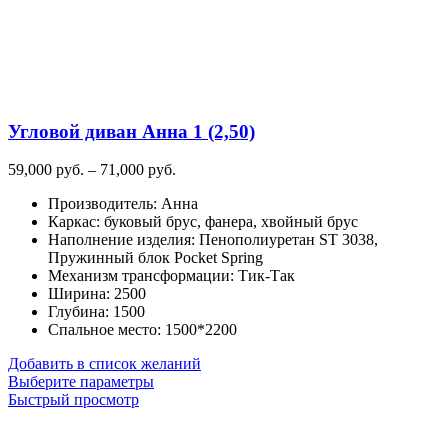
на
странице
товара.
Угловой диван Анна 1 (2,50)
Диапазон
59,000
руб.
–
71,000
руб.
цен:
Производитель
:
Анна
59,000
Каркас
:
буковый брус, фанера, хвойный брус
руб.
Наполнение изделия
:
Пенополиуретан ST 3038,
–
Пружинный блок Pocket Spring
71,000
Механизм трансформации
:
Тик-Так
руб.
Ширина
:
2500
Глубина
:
1500
Спальное место
:
1500*2200
Добавить в список желаний
Этот
Выберите параметры
товар
Быстрый просмотр
имеет
несколько