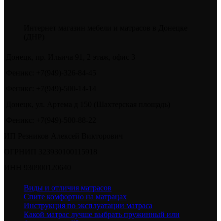
товара.
Интернет магазин мебели и матрасов в Донецке
(ДНР)
Донецк, пр. Ильича 91, 2 этаж, офис 3
Феникс: +7(949)-326-84-45
Феникс: +7(949)-500-14-14
Донецк, ул. Артема д 150 (Шахтерская площадь)
Феникс: +7(949)-500-88-22
ИП Резников Алексей Викторович
ОГРНИП 323930100115918
ИНН 930900120640
Виды и отличия матрасов
Спите комфортно на матрацах
Инструкция по эксплуатации матраса
Какой матрас лучше выбрать пружинный или