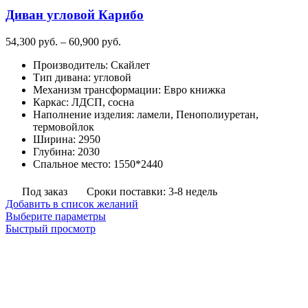
на
Диван угловой Карибо
странице
товара.
Диапазон
54,300
руб.
–
60,900
руб.
цен:
Производитель
:
Скайлет
54,300
Тип дивана
:
угловой
руб.
Механизм трансформации
:
Евро книжка
–
Каркас
:
ЛДСП, сосна
60,900
Наполнение изделия
:
ламели, Пенополиуретан,
руб.
термовойлок
Ширина
:
2950
Глубина
:
2030
Спальное место
:
1550*2440
Под заказ
Сроки поставки: 3-8 недель
Добавить в список желаний
Этот
Выберите параметры
товар
Быстрый просмотр
имеет
несколько
вариаций.
Опции
можно
выбрать