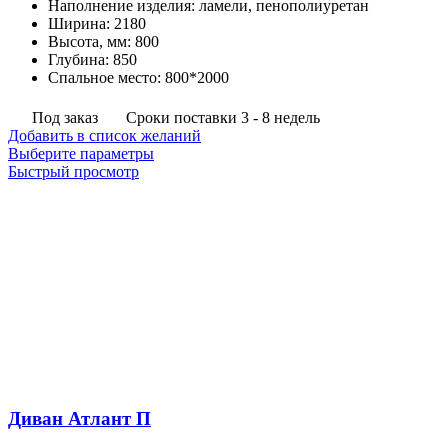
Наполнение изделия
:
ламели, пенополиуретан
–
Ширина
:
2180
25,650
Высота, мм
:
800
руб.
Глубина
:
850
Спальное место
:
800*2000
Под заказ
Сроки поставки 3 - 8 недель
Добавить в список желаний
Этот
Выберите параметры
товар
Быстрый просмотр
имеет
несколько
вариаций.
Опции
можно
выбрать
на
странице
товара.
Диван Атлант П