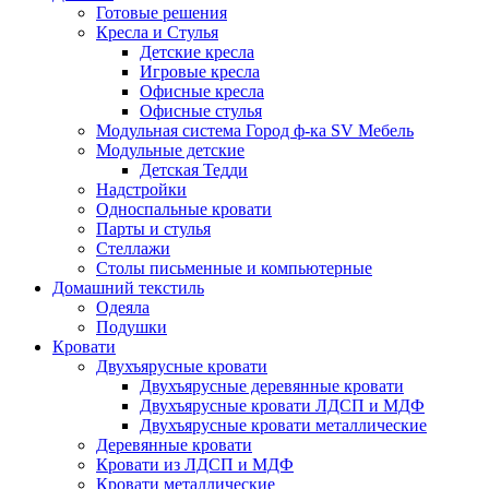
Готовые решения
Кресла и Стулья
Детские кресла
Игровые кресла
Офисные кресла
Офисные стулья
Модульная система Город ф-ка SV Мебель
Модульные детские
Детская Тедди
Надстройки
Односпальные кровати
Парты и стулья
Стеллажи
Столы письменные и компьютерные
Домашний текстиль
Одеяла
Подушки
Кровати
Двухъярусные кровати
Двухъярусные деревянные кровати
Двухъярусные кровати ЛДСП и МДФ
Двухъярусные кровати металлические
Деревянные кровати
Кровати из ЛДСП и МДФ
Кровати металлические