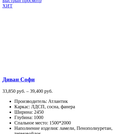
товар
Быстрый просмотр
имеет
ХИТ
несколько
вариаций.
Опции
можно
выбрать
на
странице
товара.
Диван Софи
Диапазон
33,850
руб.
–
39,400
руб.
цен:
Производитель
:
Атлантик
33,850
Каркас
:
ЛДСП, сосна, фанера
руб.
Ширина
:
2450
–
Глубина
:
1000
39,400
Спальное место
:
1500*2000
руб.
Наполнение изделия
:
ламели, Пенополиуретан,
термовойлок