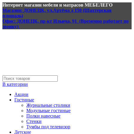
Интернет магазин мебели и матрасов МЕБЕЛЕГО
Магазин: ДОНЕЦК, ул.Артёма д 150 (Шахтерская
площадь)
Офис: ДОНЕЦК, пр-кт Ильича, 91 (Временно работает по
звонку)
В категории
Акции
Гостиные
Журнальные столики
Модульные гостиные
Полки навесные
Стенки
Тумбы под телевизор
Детские