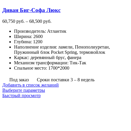
Диван Биг-Софа Люкс
Диапазон
60,750
руб.
–
68,500
руб.
цен:
Производитель
:
Атлантик
60,750
Ширина
:
2600
руб.
Глубина
:
1200
–
Наполнение изделия
:
ламели, Пенополиуретан,
68,500
Пружинный блок Pocket Spring, термовойлок
руб.
Каркас
:
деревянный брус, фанера
Механизм трансформации
:
Тик-Так
Спальное место
:
1700*2000
Под заказ
Сроки поставки 3 – 8 недель
Добавить в список желаний
Этот
Выберите параметры
товар
Быстрый просмотр
имеет
несколько
вариаций.
Опции
можно
выбрать