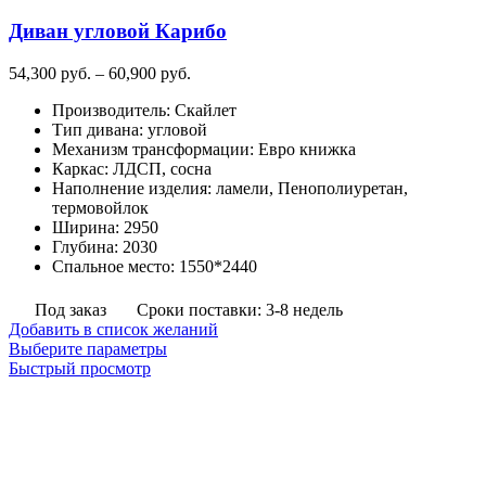
на
Диван угловой Карибо
странице
товара.
Диапазон
54,300
руб.
–
60,900
руб.
цен:
Производитель
:
Скайлет
54,300
Тип дивана
:
угловой
руб.
Механизм трансформации
:
Евро книжка
–
Каркас
:
ЛДСП, сосна
60,900
Наполнение изделия
:
ламели, Пенополиуретан,
руб.
термовойлок
Ширина
:
2950
Глубина
:
2030
Спальное место
:
1550*2440
Под заказ
Сроки поставки: 3-8 недель
Добавить в список желаний
Этот
Выберите параметры
товар
Быстрый просмотр
имеет
несколько
вариаций.
Опции
можно
выбрать