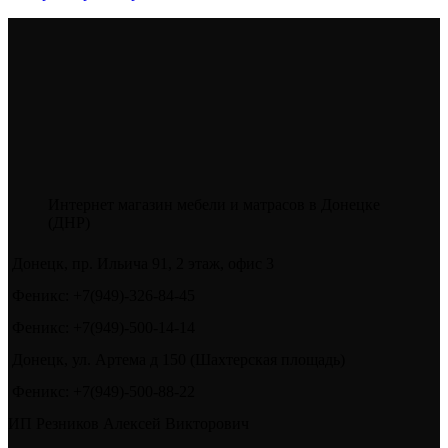
имеет
несколько
вариаций.
Опции
можно
выбрать
на
странице
товара.
Интернет магазин мебели и матрасов в Донецке
(ДНР)
Донецк, пр. Ильича 91, 2 этаж, офис 3
Феникс: +7(949)-326-84-45
Феникс: +7(949)-500-14-14
Донецк, ул. Артема д 150 (Шахтерская площадь)
Феникс: +7(949)-500-88-22
ИП Резников Алексей Викторович