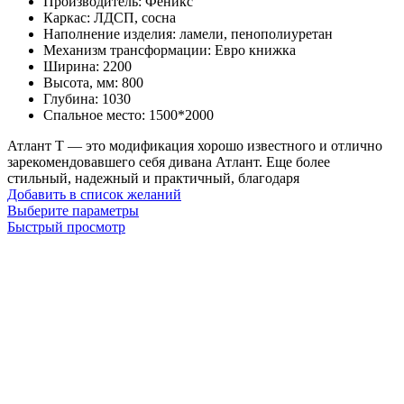
Производитель
:
Феникс
25,200
Каркас
:
ЛДСП, сосна
руб.
Наполнение изделия
:
ламели, пенополиуретан
–
Механизм трансформации
:
Евро книжка
30,600
Ширина
:
2200
руб.
Высота, мм
:
800
Глубина
:
1030
Спальное место
:
1500*2000
Атлант Т — это модификация хорошо известного и отлично
зарекомендовавшего себя дивана Атлант. Еще более
стильный, надежный и практичный, благодаря
Добавить в список желаний
Этот
Выберите параметры
товар
Быстрый просмотр
имеет
несколько
вариаций.
Опции
можно
выбрать
на
странице
товара.