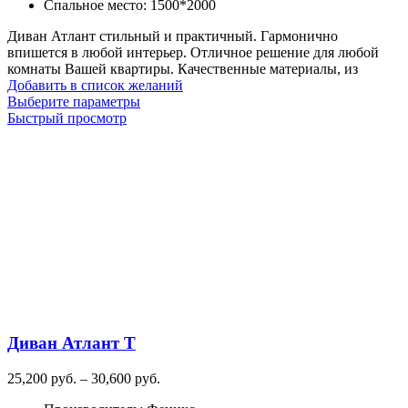
Спальное место
:
1500*2000
Диван Атлант стильный и практичный. Гармонично
впишется в любой интерьер. Отличное решение для любой
комнаты Вашей квартиры. Качественные материалы, из
Добавить в список желаний
Этот
Выберите параметры
товар
Быстрый просмотр
имеет
несколько
вариаций.
Опции
можно
выбрать
на
странице
товара.
Диван Атлант Т
Диапазон
25,200
руб.
–
30,600
руб.
цен: