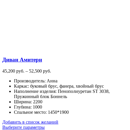
вариаций.
Опции
можно
выбрать
на
странице
товара.
Диван Амитерн
Диапазон
45,200
руб.
–
52,500
руб.
цен:
Производитель
:
Анна
45,200
Каркас
:
буковый брус, фанера, хвойный брус
руб.
Наполнение изделия
:
Пенополиуретан ST 3038,
–
Пружинный блок Боннель
52,500
Ширина
:
2200
руб.
Глубина
:
1000
Спальное место
:
1450*1900
Добавить в список желаний
Этот
Выберите параметры