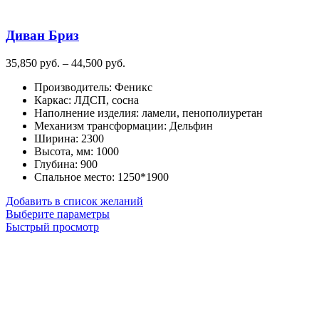
Диван Бриз
Диапазон
35,850
руб.
–
44,500
руб.
цен:
Производитель
:
Феникс
35,850
Каркас
:
ЛДСП, сосна
руб.
Наполнение изделия
:
ламели, пенополиуретан
–
Механизм трансформации
:
Дельфин
44,500
Ширина
:
2300
руб.
Высота, мм
:
1000
Глубина
:
900
Спальное место
:
1250*1900
Добавить в список желаний
Этот
Выберите параметры
товар
Быстрый просмотр
имеет
несколько
вариаций.
Опции
можно
выбрать
на