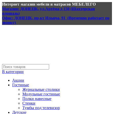
Интернет магазин мебели и матрасов МЕБЕЛЕГО
Магазин: ДОНЕЦК, ул.Артёма д 150 (Шахтерская
площадь)
Офис: ДОНЕЦК, пр-кт Ильича, 91 (Временно работает по
звонку)
В категории
Акции
Гостиные
Журнальные столики
Модульные гостиные
Полки навесные
Стенки
Тумбы под телевизор
Детские