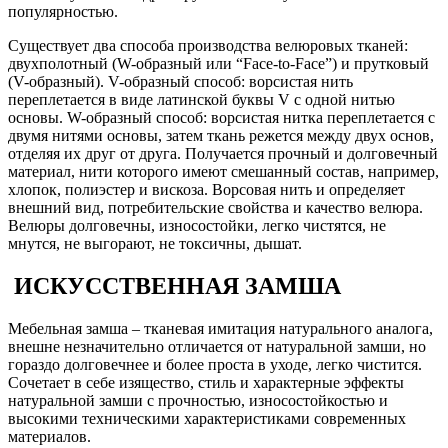
популярностью.
Существует два способа производства велюровых тканей:
двухполотный (W-образный или “Face-to-Face”) и прутковый
(V-образный). V-образный способ: ворсистая нить
переплетается в виде латинской буквы V с одной нитью
основы. W-образный способ: ворсистая нитка переплетается с
двумя нитями основы, затем ткань режется между двух основ,
отделяя их друг от друга. Получается прочный и долговечный
материал, нити которого имеют смешанный состав, например,
хлопок, полиэстер и вискоза. Ворсовая нить и определяет
внешний вид, потребительские свойства и качество велюра.
Велюры долговечны, износостойки, легко чистятся, не
мнутся, не выгорают, не токсичны, дышат.
ИСКУССТВЕННАЯ ЗАМША
Мебельная замша – тканевая имитация натурального аналога,
внешне незначительно отличается от натуральной замши, но
гораздо долговечнее и более проста в уходе, легко чистится.
Сочетает в себе изящество, стиль и характерные эффекты
натуральной замши с прочностью, износостойкостью и
высокими техническими характеристиками современных
материалов.