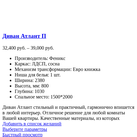
странице
товара.
Диван Атлант П
Диапазон
32,400
руб.
–
39,000
руб.
цен:
Производитель
:
Феникс
32,400
Каркас
:
ЛДСП, сосна
руб.
Механизм трансформации
:
Евро книжка
–
Ниша для белья
:
1 шт.
39,000
Ширина
:
2380
руб.
Высота, мм
:
800
Глубина
:
1030
Спальное место
:
1500*2000
Диван Атлант стильный и практичный, гармонично впишется
в любой интерьер. Отличное решение для любой комнаты
Вашей квартиры. Качественные материалы, из которых
Добавить в список желаний
Этот
Выберите параметры
товар
Быстрый просмотр