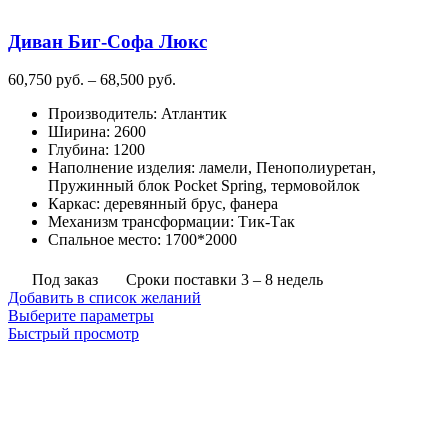
Диван Биг-Софа Люкс
Диапазон
60,750
руб.
–
68,500
руб.
цен:
Производитель
:
Атлантик
60,750
Ширина
:
2600
руб.
Глубина
:
1200
–
Наполнение изделия
:
ламели, Пенополиуретан,
68,500
Пружинный блок Pocket Spring, термовойлок
руб.
Каркас
:
деревянный брус, фанера
Механизм трансформации
:
Тик-Так
Спальное место
:
1700*2000
Под заказ
Сроки поставки 3 – 8 недель
Добавить в список желаний
Этот
Выберите параметры
товар
Быстрый просмотр
имеет
несколько
вариаций.
Опции
можно
выбрать