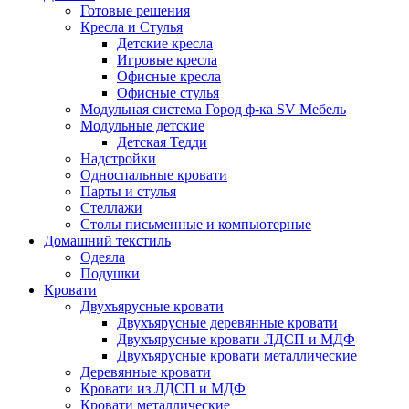
Готовые решения
Кресла и Стулья
Детские кресла
Игровые кресла
Офисные кресла
Офисные стулья
Модульная система Город ф-ка SV Мебель
Модульные детские
Детская Тедди
Надстройки
Односпальные кровати
Парты и стулья
Стеллажи
Столы письменные и компьютерные
Домашний текстиль
Одеяла
Подушки
Кровати
Двухъярусные кровати
Двухъярусные деревянные кровати
Двухъярусные кровати ЛДСП и МДФ
Двухъярусные кровати металлические
Деревянные кровати
Кровати из ЛДСП и МДФ
Кровати металлические