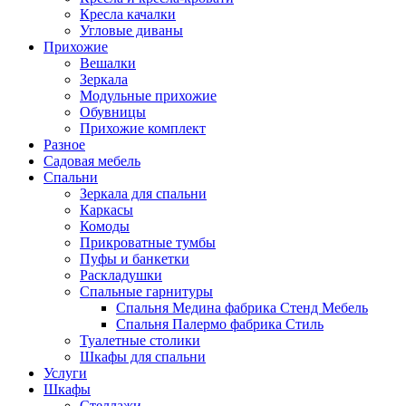
Кресла качалки
Угловые диваны
Прихожие
Вешалки
Зеркала
Модульные прихожие
Обувницы
Прихожие комплект
Разное
Садовая мебель
Спальни
Зеркала для спальни
Каркасы
Комоды
Прикроватные тумбы
Пуфы и банкетки
Раскладушки
Спальные гарнитуры
Спальня Медина фабрика Стенд Мебель
Спальня Палермо фабрика Стиль
Туалетные столики
Шкафы для спальни
Услуги
Шкафы
Стеллажи