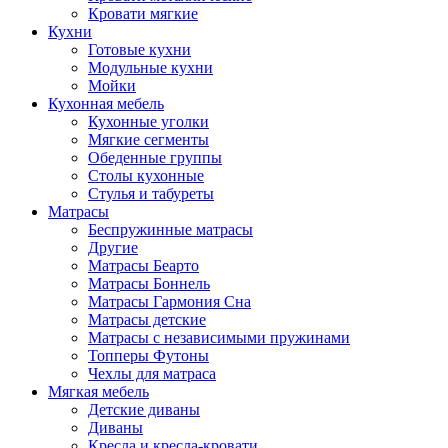
Кровати мягкие
Кухни
Готовые кухни
Модульные кухни
Мойки
Кухонная мебель
Кухонные уголки
Мягкие сегменты
Обеденные группы
Столы кухонные
Стулья и табуреты
Матрасы
Беспружинные матрасы
Другие
Матрасы Беарто
Матрасы Боннель
Матрасы Гармония Сна
Матрасы детские
Матрасы с независимыми пружинами
Топперы Футоны
Чехлы для матраса
Мягкая мебель
Детские диваны
Диваны
Кресла и кресла-кровати