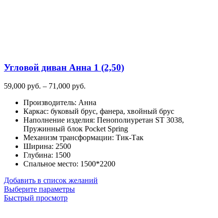
на
странице
товара.
Угловой диван Анна 1 (2,50)
Диапазон
59,000
руб.
–
71,000
руб.
цен:
Производитель
:
Анна
59,000
Каркас
:
буковый брус, фанера, хвойный брус
руб.
Наполнение изделия
:
Пенополиуретан ST 3038,
–
Пружинный блок Pocket Spring
71,000
Механизм трансформации
:
Тик-Так
руб.
Ширина
:
2500
Глубина
:
1500
Спальное место
:
1500*2200
Добавить в список желаний
Этот
Выберите параметры
товар
Быстрый просмотр
имеет
несколько