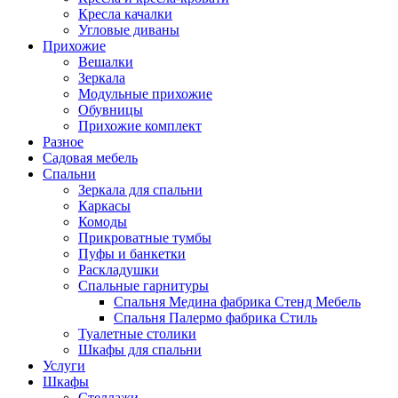
Кресла качалки
Угловые диваны
Прихожие
Вешалки
Зеркала
Модульные прихожие
Обувницы
Прихожие комплект
Разное
Садовая мебель
Спальни
Зеркала для спальни
Каркасы
Комоды
Прикроватные тумбы
Пуфы и банкетки
Раскладушки
Спальные гарнитуры
Спальня Медина фабрика Стенд Мебель
Спальня Палермо фабрика Стиль
Туалетные столики
Шкафы для спальни
Услуги
Шкафы
Стеллажи