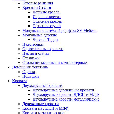
Готовые решения
Кресла и Стулья
Детские кресла
Игровые кресла
Офисные кресла
Офисные стулья
Модульная система Город ф-ка SV Мебель
Модульные детские
Детская Тедди
Надстройки
Односпальные кровати
Парты и стулья
Стеллажи
Столы письменные и компьютерные
Домашний текстиль
Одеяла
Подушки
Кровати
Двухъярусные кровати
Двухъярусные деревянные кровати
Двухъярусные кровати ЛДСП и МДФ
Двухъярусные кровати металлические
Деревянные кровати
Кровати из ЛДСП и МДФ
Кровати металлические