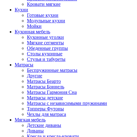
Кровати мягкие
Кухни
Готовые кухни
Модульные кухни
Мойки
Кухонная мебель
Кухонные уголки
Мягкие сегменты
Обеденные группы
Столы кухонные
Стулья и табуреты
Матрасы
Беспружинные матрасы
Другие
Матрасы Беарто
Матрасы Боннель
Матрасы Гармония Сна
Матрасы детские
Матрасы с независимыми пружинами
Топперы Футоны
Чехлы для матраса
Мягкая мебель
Детские диваны
Диваны
Кресла и кресла-кровати