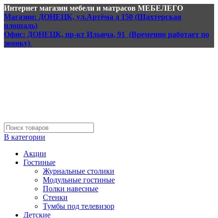
Интернет магазин мебели и матрасов МЕБЕЛЕГО
Магазин: ДОНЕЦК, ул.Артёма д 150 (Шахтерская
площадь)
Офис: ДОНЕЦК, пр-кт Ильича, 91 (Временно работает по
звонку)
В категории
Акции
Гостиные
Журнальные столики
Модульные гостиные
Полки навесные
Стенки
Тумбы под телевизор
Детские