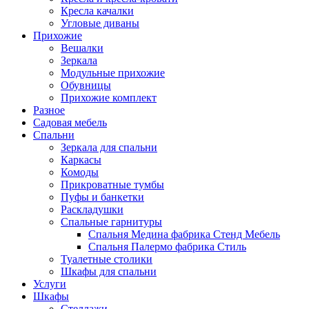
Кресла качалки
Угловые диваны
Прихожие
Вешалки
Зеркала
Модульные прихожие
Обувницы
Прихожие комплект
Разное
Садовая мебель
Спальни
Зеркала для спальни
Каркасы
Комоды
Прикроватные тумбы
Пуфы и банкетки
Раскладушки
Спальные гарнитуры
Спальня Медина фабрика Стенд Мебель
Спальня Палермо фабрика Стиль
Туалетные столики
Шкафы для спальни
Услуги
Шкафы
Стеллажи