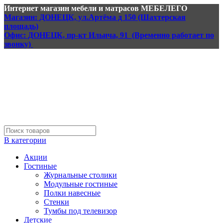
Интернет магазин мебели и матрасов МЕБЕЛЕГО
Магазин: ДОНЕЦК, ул.Артёма д 150 (Шахтерская
площадь)
Офис: ДОНЕЦК, пр-кт Ильича, 91 (Временно работает по
звонку)
В категории
Акции
Гостиные
Журнальные столики
Модульные гостиные
Полки навесные
Стенки
Тумбы под телевизор
Детские