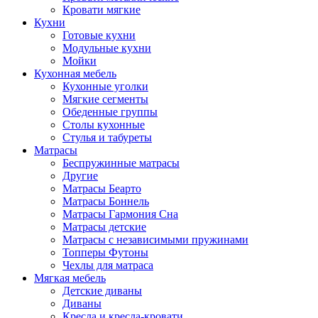
Кровати мягкие
Кухни
Готовые кухни
Модульные кухни
Мойки
Кухонная мебель
Кухонные уголки
Мягкие сегменты
Обеденные группы
Столы кухонные
Стулья и табуреты
Матрасы
Беспружинные матрасы
Другие
Матрасы Беарто
Матрасы Боннель
Матрасы Гармония Сна
Матрасы детские
Матрасы с независимыми пружинами
Топперы Футоны
Чехлы для матраса
Мягкая мебель
Детские диваны
Диваны
Кресла и кресла-кровати