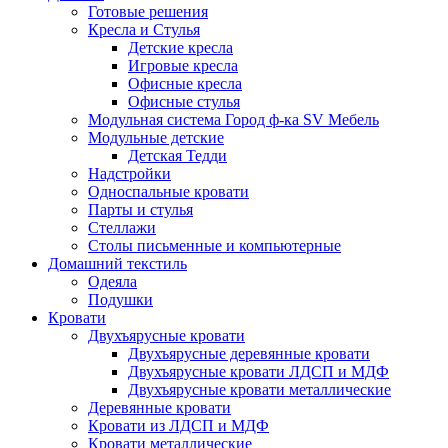
Готовые решения
Кресла и Стулья
Детские кресла
Игровые кресла
Офисные кресла
Офисные стулья
Модульная система Город ф-ка SV Мебель
Модульные детские
Детская Тедди
Надстройки
Односпальные кровати
Парты и стулья
Стеллажи
Столы письменные и компьютерные
Домашний текстиль
Одеяла
Подушки
Кровати
Двухъярусные кровати
Двухъярусные деревянные кровати
Двухъярусные кровати ЛДСП и МДФ
Двухъярусные кровати металлические
Деревянные кровати
Кровати из ЛДСП и МДФ
Кровати металлические