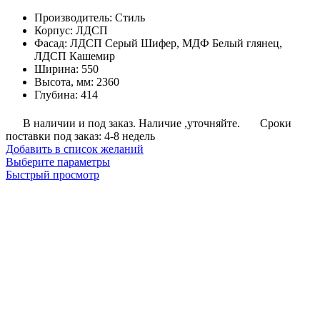
цен:
Производитель
:
Стиль
7,700
Корпус
:
ЛДСП
руб.
Фасад
:
ЛДСП Серый Шифер, МДФ Белый глянец,
–
ЛДСП Кашемир
8,950
Ширина
:
550
руб.
Высота, мм
:
2360
Глубина
:
414
В наличии и под заказ. Наличие ,уточняйте.
Сроки
поставки под заказ: 4-8 недель
Добавить в список желаний
Этот
Выберите параметры
товар
Быстрый просмотр
имеет
несколько
вариаций.
Опции
можно
выбрать
на
странице
товара.